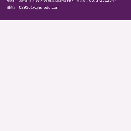
地址：湖州市吴兴区妙峰山北路999号
电话：0572-2322547
邮箱：02936@zjhu.edu.com