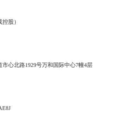
或控股）
道市心北路
1929
号万和国际中心
7
幢
4
层
AE8J