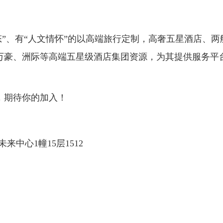
态
”
、有
“
人文情怀
”
的以高端旅行定制，高奢五星酒店、两
万豪、洲际等高端五星级酒店集团资源，为其提供服务平
，期待你的加入！
未来中心
1
幢
15
层
1512