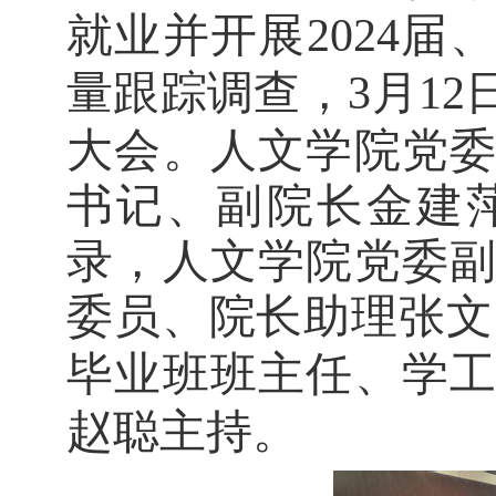
就业并
开展
2
024
届
、
量跟踪调查
，
3
月
12
大
会。
人文学院党
书记
、副院长金建
录，人文学院
党委
委员、院长助理张文
毕业班班主任
、
学
赵聪主持。